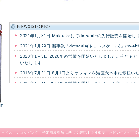
2021年1月31日
Makuakeにてdotscaleの先行販売を開始
2021年1月29日
新事業「dotscale(ドットスケール)」のw
2020年1月5日 2020年の営業を開始いたしました。今年も
いたします
2018年7月31日
8月1日よりオフィスを港区六本木に移転い
2017年1月4日 2017年の営業を開始しました。今年もどう
します
2013年12月6日
事業拡大のため、12月9日よりオフィスを港
式血
たします
2013年2月25日
事業拡大のため、3月4日よりオフィスを港区
たします
サービス
|
ショッピング
|
特定商取引法に基づく表記
|
会社概要
|
お問い合わせ
|
B
2013年2月1日
メンタルヘルス遺伝子検査サービスの価格を