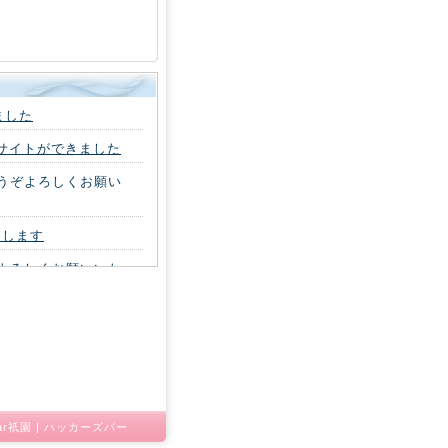
しました
ebサイトができました
どうぞよろしくお願い
たします
ぞよろしくお願いいた
区高輪(品川)に移転い
港南(品川)に移転い
ar祇園
|
ハッカーズバー
改定いたしました